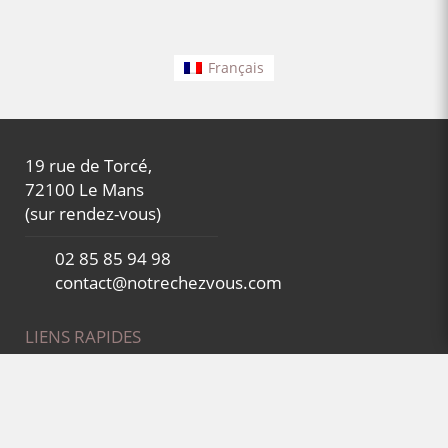
Français
19 rue de Torcé,
72100 Le Mans
(sur rendez-vous)
02 85 85 94 98
contact@notrechezvous.com
LIENS RAPIDES
Accueil
Réservez en direct
Nos services de gestion locative
Qui sommes-nous ?