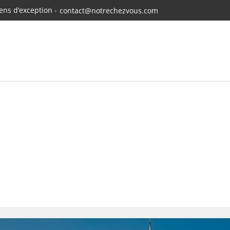
ns d’exception -
contact@notrechezvous.com