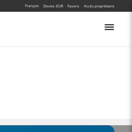
Français
Devise :
EUR
Favoris
Accès propriétaire
Menu